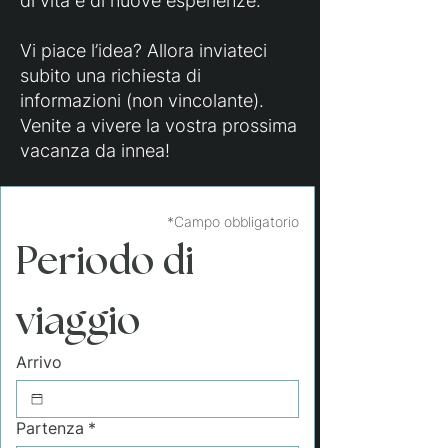
di vita e di nuove esperienze.
Vi piace l’idea? Allora inviateci
subito una richiesta di
informazioni (non vincolante).
Venite a vivere la vostra prossima
vacanza da innea!
*Campo obbligatorio
Periodo di 
viaggio
Arrivo
Partenza
*