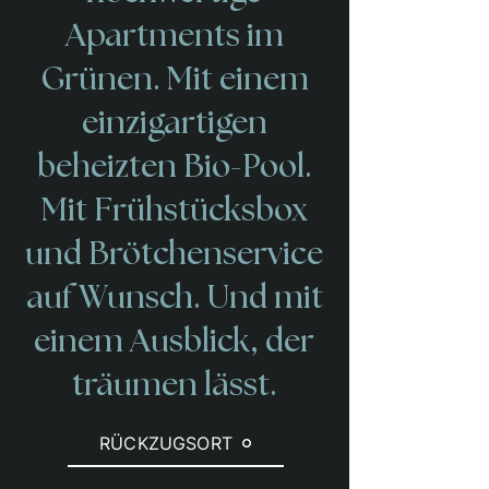
Apartments im
Grünen. Mit einem
einzigartigen
beheizten Bio-Pool.
Mit Frühstücksbox
und Brötchenservice
auf Wunsch. Und mit
einem Ausblick, der
träumen lässt.
RÜCKZUGSORT